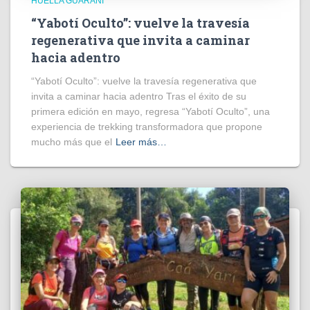
HUELLA GUARANÍ
“Yabotí Oculto”: vuelve la travesía
regenerativa que invita a caminar
hacia adentro
“Yabotí Oculto”: vuelve la travesía regenerativa que
invita a caminar hacia adentro Tras el éxito de su
primera edición en mayo, regresa “Yabotí Oculto”, una
experiencia de trekking transformadora que propone
mucho más que el
Leer más…