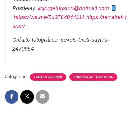
Posdeley.
licjorgeturismo@hotmail.com
https://wa.me/543764844111
https://terratrek.t
ur.ar/
Crédito fotográfico pexels-brett-sayles-
2479954
Categorías:
HUELLA GUARANÍ
PRODUCTOS TURÍSTICOS