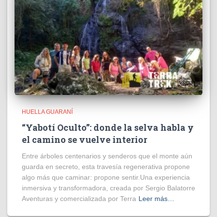
HUELLA GUARANÍ
“Yabotí Oculto”: donde la selva habla y
el camino se vuelve interior
Entre árboles centenarios y senderos que el monte aún
guarda en secreto, esta travesía regenerativa propone
algo más que caminar: propone sentir.Una experiencia
inmersiva y transformadora, creada por Sergio Balatorre
Aventuras y comercializada por Terra
Leer más…