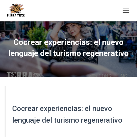
C
A
M
B
I
Cocrear experiencias: el nuevo
A
R
lenguaje del turismo regenerativo
M
O
D
O
D
E
N
A
V
Cocrear experiencias: el nuevo
E
G
lenguaje del turismo regenerativo
A
C
I