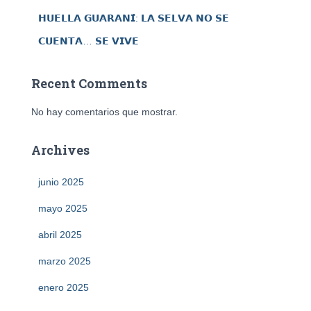
𝗛𝗨𝗘𝗟𝗟𝗔 𝗚𝗨𝗔𝗥𝗔𝗡𝗜́: 𝗟𝗔 𝗦𝗘𝗟𝗩𝗔 𝗡𝗢 𝗦𝗘
𝗖𝗨𝗘𝗡𝗧𝗔… 𝗦𝗘 𝗩𝗜𝗩𝗘
Recent Comments
No hay comentarios que mostrar.
Archives
junio 2025
mayo 2025
abril 2025
marzo 2025
enero 2025