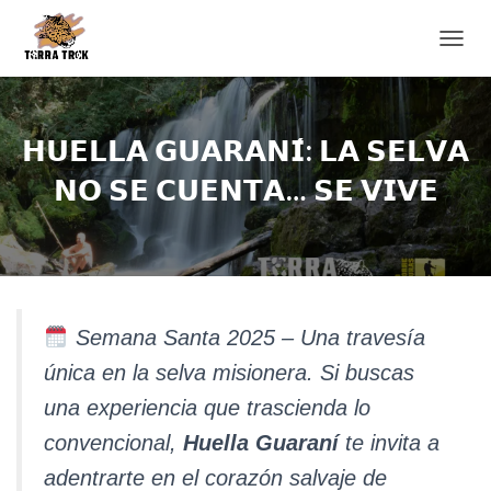
C
A
M
B
I
𝗛𝗨𝗘𝗟𝗟𝗔 𝗚𝗨𝗔𝗥𝗔𝗡𝗜́: 𝗟𝗔 𝗦𝗘𝗟𝗩𝗔
A
R
𝗡𝗢 𝗦𝗘 𝗖𝗨𝗘𝗡𝗧𝗔… 𝗦𝗘 𝗩𝗜𝗩𝗘
M
O
D
O
D
E
N
Semana Santa 2025 – Una travesía
A
V
única en la selva misionera. Si buscas
E
una experiencia que trascienda lo
G
A
convencional,
Huella Guaraní
te invita a
C
I
adentrarte en el corazón salvaje de