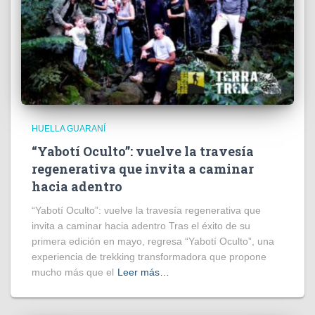
HUELLA GUARANÍ
“Yabotí Oculto”: vuelve la travesía
regenerativa que invita a caminar
hacia adentro
“Yabotí Oculto”: vuelve la travesía regenerativa que
invita a caminar hacia adentro Tras el éxito de su
primera edición en mayo, regresa “Yabotí Oculto”, una
experiencia de trekking transformadora que propone
mucho más que el
Leer más…