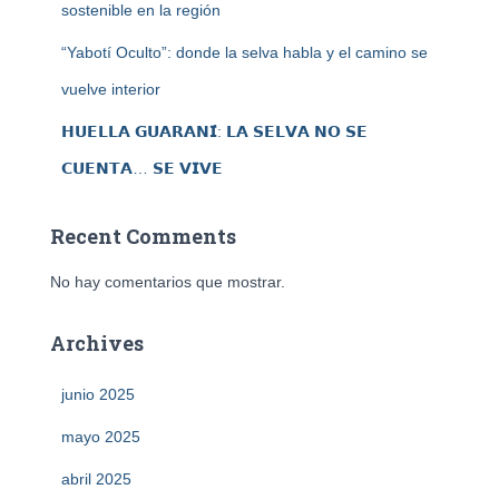
sostenible en la región
“Yabotí Oculto”: donde la selva habla y el camino se
vuelve interior
𝗛𝗨𝗘𝗟𝗟𝗔 𝗚𝗨𝗔𝗥𝗔𝗡𝗜́: 𝗟𝗔 𝗦𝗘𝗟𝗩𝗔 𝗡𝗢 𝗦𝗘
𝗖𝗨𝗘𝗡𝗧𝗔… 𝗦𝗘 𝗩𝗜𝗩𝗘
Recent Comments
No hay comentarios que mostrar.
Archives
junio 2025
mayo 2025
abril 2025